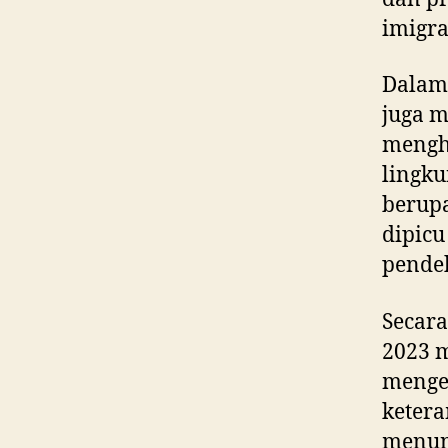
imigra
Dalam 
juga m
mengha
lingku
berup
dipicu
pendek
Secara
2023 
mengen
ketera
menun