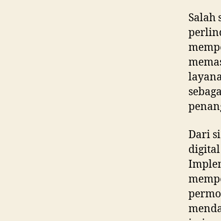
Salah 
perlin
mempe
memast
layana
sebaga
penan
Dari s
digita
Implem
mempe
permoh
mendap