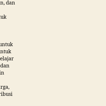
an, dan
tuk
 untuk
untuk
elajar
 dan
in
rga,
ibusi