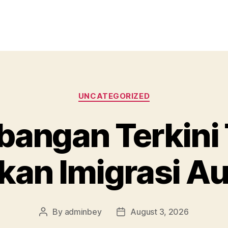
Categories
UNCATEGORIZED
angan Terkini
kan Imigrasi Au
By
adminbey
August 3, 2026
Post
Post
author
date