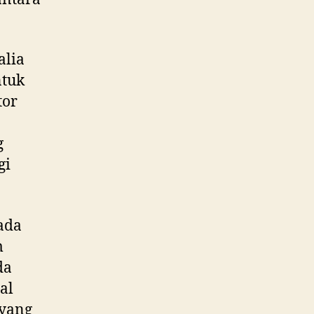
alia
ntuk
tor
g
gi
pada
m
da
al
yang