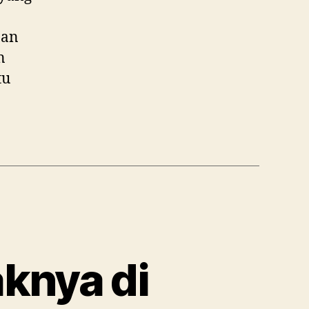
pan
n
tu
aknya di