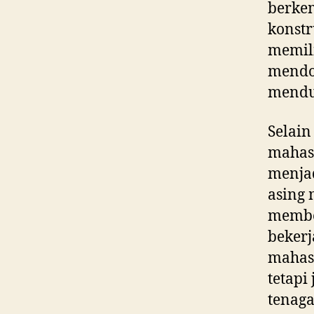
berkem
konstr
memili
mendo
mendu
Selain
mahasi
menjad
asing 
membe
bekerj
mahas
tetapi
tenaga