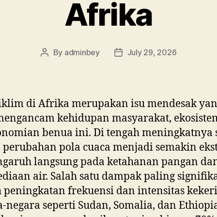
Afrika
By
adminbey
July 29, 2026
Post
Post
author
date
 iklim di Afrika merupakan isu mendesak ya
mengancam kehidupan masyarakat, ekosiste
nomian benua ini. Di tengah meningkatnya
, perubahan pola cuaca menjadi semakin eks
ngaruh langsung pada ketahanan pangan da
ediaan air. Salah satu dampak paling signifik
 peningkatan frekuensi dan intensitas keker
-negara seperti Sudan, Somalia, dan Ethiopi