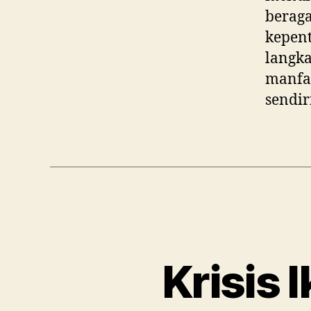
beraga
kepent
langk
manfaa
sendir
Krisis 