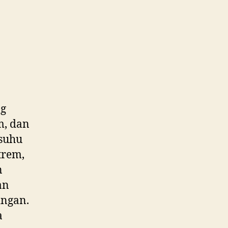
ng
m, dan
 suhu
trem,
n
an
ingan.
a