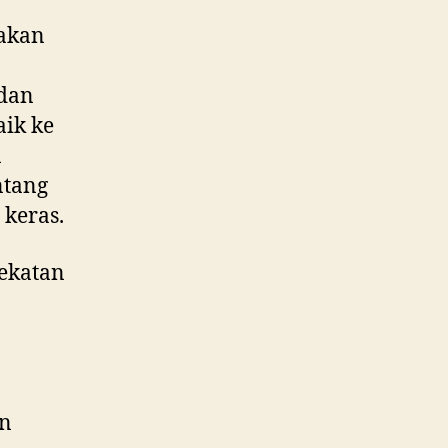
jakan
dan
ik ke
n
ntang
keras.
dekatan
an