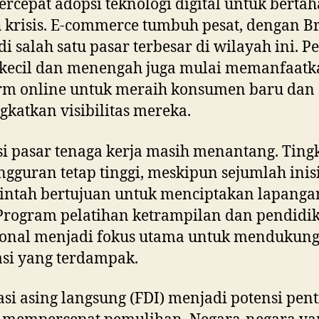
cepat adopsi teknologi digital untuk bertah
 krisis. E-commerce tumbuh pesat, dengan Br
i salah satu pasar terbesar di wilayah ini. P
 kecil dan menengah juga mulai memanfaatk
orm online untuk meraih konsumen baru dan
katkan visibilitas mereka.
i pasar tenaga kerja masih menantang. Ting
gguran tetap tinggi, meskipun sejumlah inisi
ntah bertujuan untuk menciptakan lapangan
Program pelatihan ketrampilan dan pendidi
ional menjadi fokus utama untuk mendukun
si yang terdampak.
asi asing langsung (FDI) menjadi potensi pen