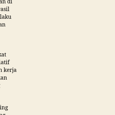
an di
asil
elaku
an
kat
atif
 kerja
kan
g
ting