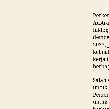
Perkem
Austra
faktor
demogr
2023,
kebija
kerja 
berbag
Salah 
untuk 
Pemer
untuk