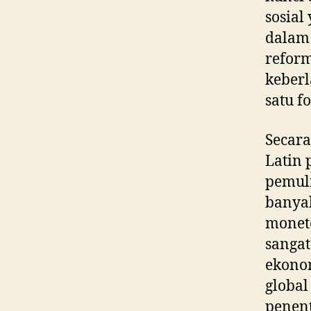
sosial
dalam
reform
keberl
satu f
Secar
Latin
pemuli
banyak
monete
sanga
ekonom
global
penent