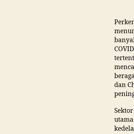
Perke
menun
banyak
COVID-
terten
menca
beraga
dan Ch
pening
Sekto
utama 
kedela