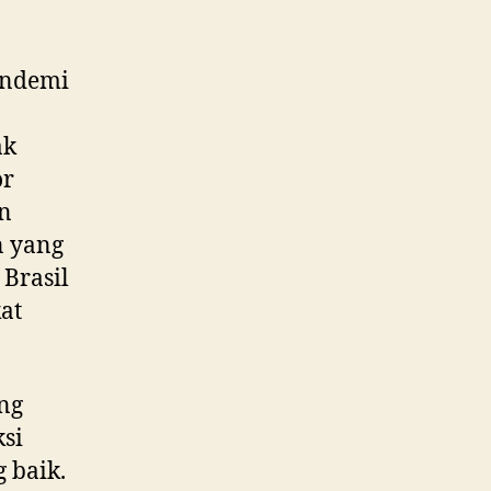
andemi
ak
or
an
 yang
 Brasil
at
ng
si
 baik.