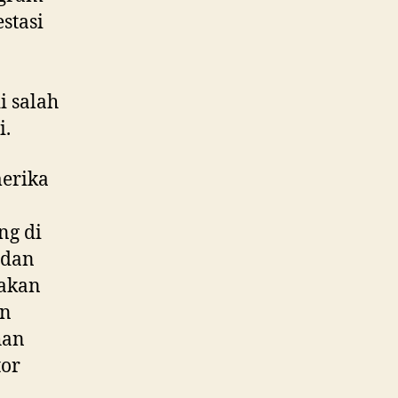
stasi
i salah
i.
erika
ng di
 dan
 akan
an
han
tor