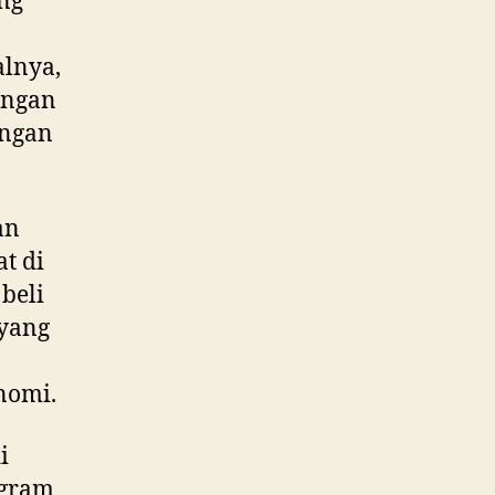
ng
alnya,
engan
angan
an
at di
beli
 yang
nomi.
i
ogram