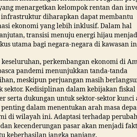
 yang menargetkan kelompok rentan dan inve
 infrastruktur diharapkan dapat membantu
asi ekonomi yang lebih inklusif. Dalam hal
anjutan, transisi menuju energi hijau menjad
okus utama bagi negara-negara di kawasan in
a keseluruhan, perkembangan ekonomi di Am
 pasca pandemi menunjukkan tanda-tanda
han, meskipun perjuangan masih berlangsu
 sektor. Kedisiplinan dalam kebijakan fiskal
r serta dukungan untuk sektor-sektor kunci
t penting dalam menentukan arah masa dep
i di wilayah ini. Adaptasi terhadap peruba
 dan kecenderungan pasar akan menjadi fak
u keberhasilan jangka panjang.