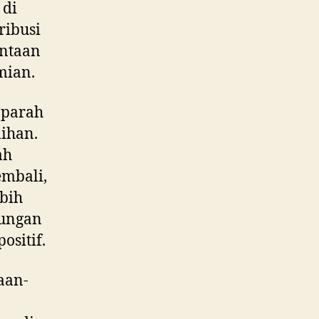
 di
ribusi
intaan
mian.
k parah
ihan.
ah
embali,
bih
jungan
sitif.
aan-