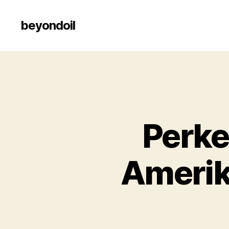
beyondoil
Perk
Amerik