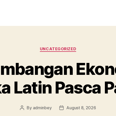
Categories
UNCATEGORIZED
embangan Ekono
a Latin Pasca 
By
adminbey
August 8, 2026
Post
Post
author
date