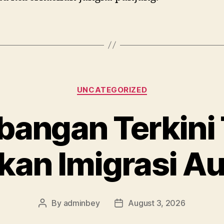
Categories
UNCATEGORIZED
angan Terkini
kan Imigrasi Au
By
adminbey
August 3, 2026
Post
Post
author
date