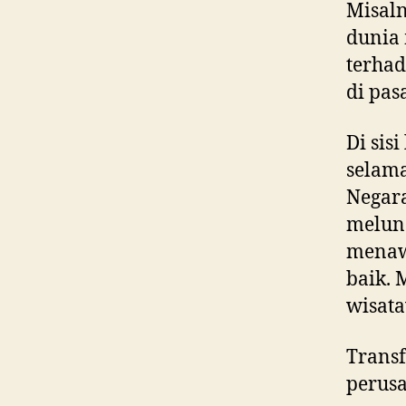
Misaln
dunia 
terhad
di pas
Di sis
selam
Negara
melunc
menaw
baik. 
wisata
Transf
perusa