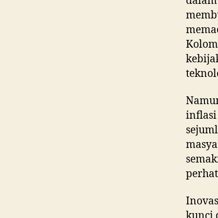
dalam
membua
memada
Kolomb
kebij
teknol
Namun,
inflas
sejum
masyar
semak
perha
Inovas
kunci