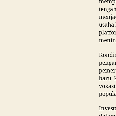
memper
tengah
menjad
usaha
platf
mening
Kondis
pengan
pemeri
baru. 
vokas
popula
Invest