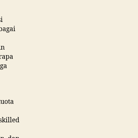
i
bagai
un
rapa
aga
kuota
killed