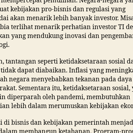
 mempercepat pemulihan. Negara-negara ya
t kebijakan pro-bisnis dan regulasi yang
i akan menarik lebih banyak investor. Mis
ia terlihat menarik perhatian investor TI d
akan yang mendukung inovasi dan pengemb
ogi.
 tantangan seperti ketidaksetaraan sosial d
i tidak dapat diabaikan. Inflasi yang meningk
lah negara menyebabkan tekanan pada daya 
akat. Sementara itu, ketidaksetaraan sosial,
in diperparah oleh pandemi, membutuhkan
tian lebih dalam merumuskan kebijakan eko
i di bisnis dan kebijakan pemerintah menjad
 dalam membangun ketahanan. Program-pr