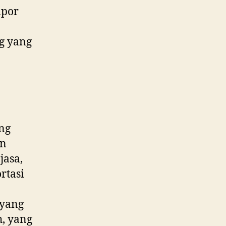
mpor
g yang
n
ung
an
jasa,
rtasi
 yang
, yang