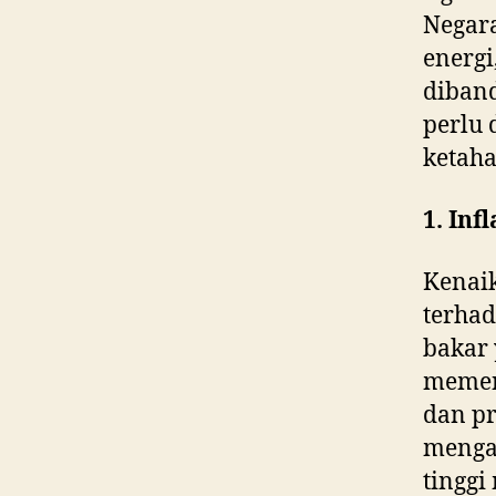
Negara
energi
diband
perlu 
ketaha
1. Inf
Kenaik
terhad
bakar 
memeng
dan pr
mengal
tinggi