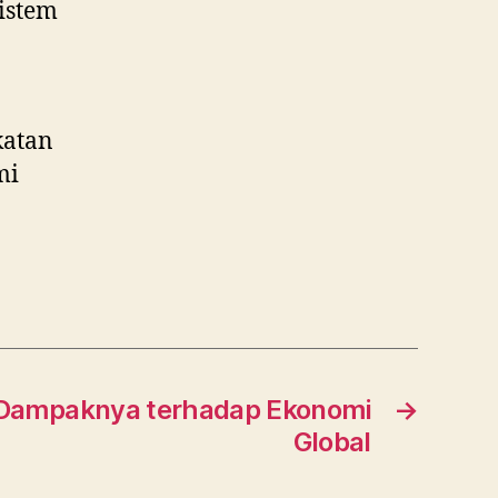
istem
katan
mi
an Dampaknya terhadap Ekonomi
→
Global