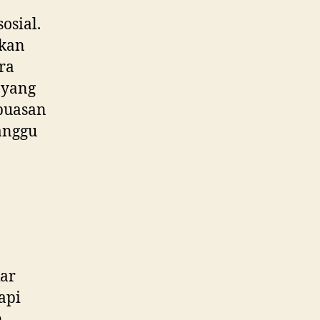
osial.
bkan
ra
 yang
kpuasan
anggu
kar
api
,