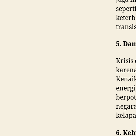
sepert
keterb
transis
5. Da
Krisis
karena
Kenaik
energi
berpo
negar
kelapa
6. Ke