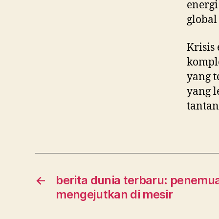
energi
global
Krisis
kompl
yang t
yang l
tantan
←
berita dunia terbaru: penemua
mengejutkan di mesir