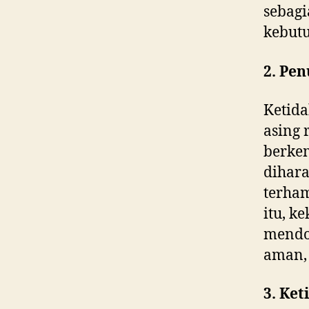
sebagi
kebutu
2. Pen
Ketida
asing
berke
dihar
terham
itu, k
mendor
aman, 
3. Ket