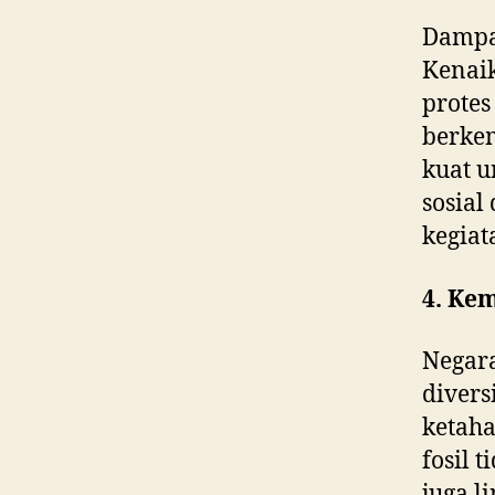
Dampak
Kenai
protes
berkem
kuat u
sosia
kegiat
4. Ke
Negar
divers
ketaha
fosil 
juga l