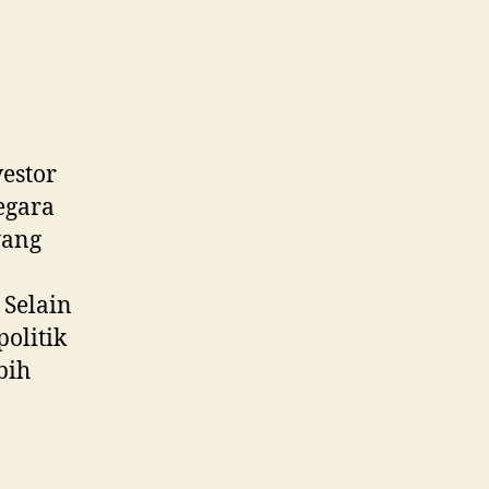
estor
egara
yang
 Selain
politik
bih