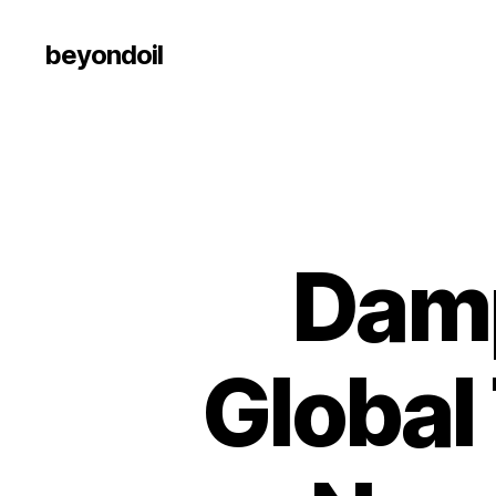
beyondoil
Damp
Global