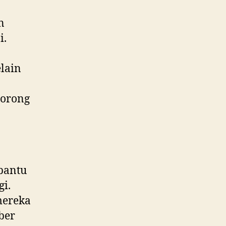
n
i.
lain
dorong
bantu
i.
mereka
ber