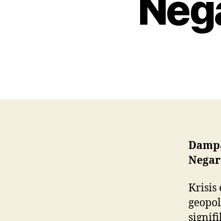
Neg
Dampa
Negar
Krisis
geopo
signif