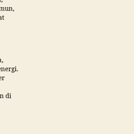
amun,
at
n,
nergi.
er
n di