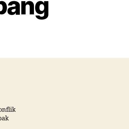
bang
onflik
pak