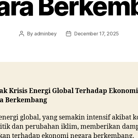
ara Berkem
By
adminbey
December 17, 2025
Post
Post
author
date
k Krisis Energi Global Terhadap Ekonomi
a Berkembang
 energi global, yang semakin intensif akibat k
litik dan perubahan iklim, memberikan dam
ikan terhadap ekonomi negara berkembang.