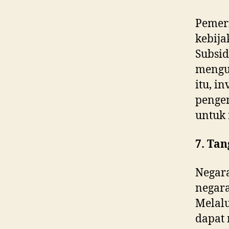
Pemer
kebija
Subsid
mengu
itu, i
pengem
untuk
7. Ta
Negar
negara
Melalu
dapat 