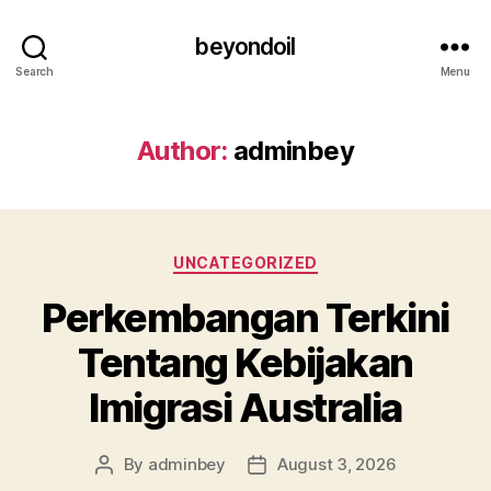
beyondoil
Search
Menu
Author:
adminbey
Categories
UNCATEGORIZED
Perkembangan Terkini
Tentang Kebijakan
Imigrasi Australia
By
adminbey
August 3, 2026
Post
Post
author
date